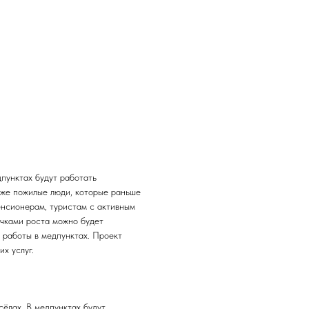
дпунктах будут работать
акже пожилые люди, которые раньше
енсионерам, туристам с активным
очками роста можно будет
 работы в медпунктах. Проект
х услуг.
сёлах. В медпунктах будут