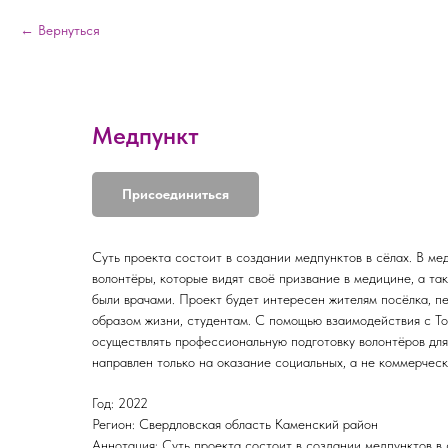
Вернуться
Медпункт
Присоединиться
Суть проекта состоит в создании медпунктов в сёлах. В ме
волонтёры, которые видят своё призвание в медицине, а т
были врачами. Проект будет интересен жителям посёлка, п
образом жизни, студентам. С помощью взаимодействия с Т
осуществлять профессиональную подготовку волонтёров для
направлен только на оказание социальных, а не коммерчески
Год: 2022
Регион: Свердловская область Каменский район
Аннотация: Суть проекта состоит в создании медпунктов в 