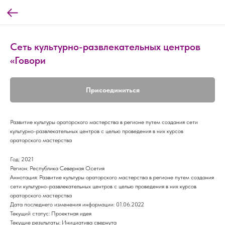
Сеть культурно-развлекательных центров
«Говори
Присоединиться
Развитие культуры ораторского мастерства в регионе путем создания сети
культурно-развлекательных центров с целью проведения в них курсов
ораторского мастерства
Год: 2021
Регион: Республика Северная Осетия
Аннотация: Развитие культуры ораторского мастерства в регионе путем создания
сети культурно-развлекательных центров с целью проведения в них курсов
ораторского мастерства
Дата последнего изменения информации: 01.06.2022
Текущий статус: Проектная идея
Текущие результаты: Инициатива свернута