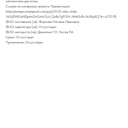
наполнитель для лотка.
Ссылка на материалы проекта: Презентация:
https://ranepa.sharepoint.com/:p:/s/2030-sites-shab-
365/EW81aNDpihtGhGnfvOLA_QsBz7gPON-JM4i0vRc5kXKp8Q?e=z27O7B.
ФИО наставника (ов): Жирнова Наталья Ивановна
ФИО навигатора (ов): Отсутствует
ФИО методиста (ов): Данилина Г.О. Лютов Р.А.
Сроки: Отсутствует
Примечание: Отсутствует