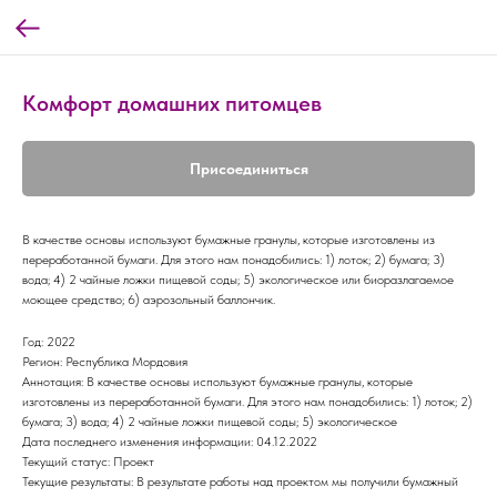
Комфорт домашних питомцев
Присоединиться
В качестве основы используют бумажные гранулы, которые изготовлены из
переработанной бумаги. Для этого нам понадобились: 1) лоток; 2) бумага; 3)
вода; 4) 2 чайные ложки пищевой соды; 5) экологическое или биоразлагаемое
моющее средство; 6) аэрозольный баллончик.
Год: 2022
Регион: Республика Мордовия
Аннотация: В качестве основы используют бумажные гранулы, которые
изготовлены из переработанной бумаги. Для этого нам понадобились: 1) лоток; 2)
бумага; 3) вода; 4) 2 чайные ложки пищевой соды; 5) экологическое
Дата последнего изменения информации: 04.12.2022
Текущий статус: Проект
Текущие результаты: В результате работы над проектом мы получили бумажный