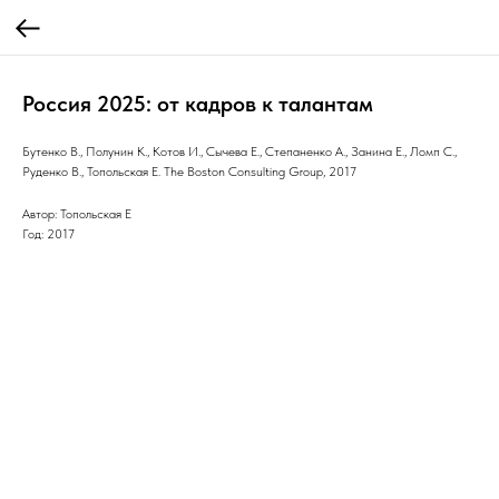
Россия 2025: от кадров к талантам
Бутенко В., Полунин К., Котов И., Сычева Е., Степаненко А., Занина Е., Ломп С.,
Руденко В., Топольская Е. The Boston Consulting Group, 2017
Автор: Топольская Е
Год: 2017