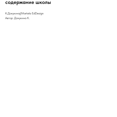
содержание школы
К.Докукина//Martela EdDesign
Автор: Докукина К.