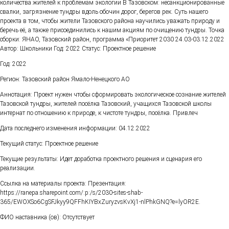
количества жителей к проблемам экологии В Тазовском: несанкционированные
свалки, загрязнение тундры вдоль обочин дорог, берегов рек. Суть нашего
проекта в том, чтобы жители Тазовского района научились уважать природу и
беречь её, а также присоединились к нашим акциям по очищению тундры. Точка
сборки: ЯНАО, Тазовский район, программа «Приоритет 2030 24.03-03.12.2022
Автор: Школьники Год: 2022 Статус: Проектное решение
Год: 2022
Регион: Тазовский район Ямало-Ненецкого АО
Аннотация: Проект нужен чтобы сформировать экологическое сознание жителей
Тазовской тундры, жителей посёлка Тазовский, учащихся Тазовской школы
интернат по отношению к природе, к чистоте тундры, посёлка. Привлеч
Дата последнего изменения информации: 04.12.2022
Текущий статус: Проектное решение
Текущие результаты: Идет доработка проектного решения и сценария его
реализации.
Ссылка на материалы проекта: Презентация:
https://ranepa.sharepoint.com/:p:/s/2030-sites-shab-
365/EWOXSo6CgSFJkyy9QFFhKIYBxZuryzvsKvXj1-nlPhkGNQ?e=lyOR2E.
ФИО наставника (ов): Отсутствует