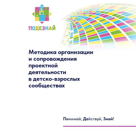
Методика организации
и сопровождения
проектной
деятельности
в детско-взрослых
сообществах
По
нимай,
Де
йствуй,
Знай
!